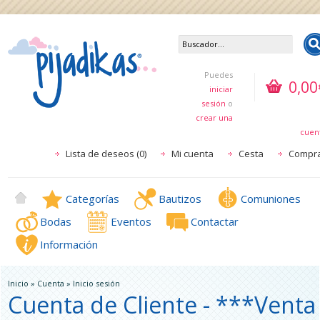
Puedes
0,00
iniciar
sesión
o
crear una
cuen
Lista de deseos (0)
Mi cuenta
Cesta
Compr
Categorías
Bautizos
Comuniones
Bodas
Eventos
Contactar
Información
Inicio
»
Cuenta
»
Inicio sesión
Cuenta de Cliente - ***Venta